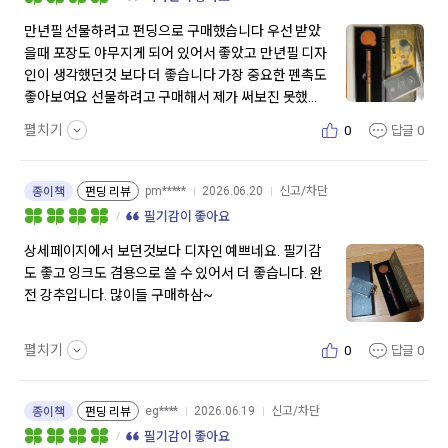
만년필 선물하려고 펀딩으로 구매했습니다 우선 받았
을때 포장도 야무지게 되어 있어서 좋았고 만년필 디자
인이 생각했던것 보다 더 좋습니다 가장 중요한 펜촉도
좋아보여요 선물하려고 구매해서 제가 써보진 못했어
요 저도 갖고 싶어서 앵콜 요청합니다
펼치기
0
답글
0
pm*****
2026.06.20
신고/차단
종이책
펀딩 리뷰
필기감이 좋아요
상세페이지에서 보던것보다 디자인 예쁘네요. 필기감
도 좋고 잉크도 겸용으로 쓸 수 있어서 더 좋습니다. 완
전 강추입니다. 많이들 구매하삼~
펼치기
0
답글
0
eg****
2026.06.19
신고/차단
종이책
펀딩 리뷰
필기감이 좋아요