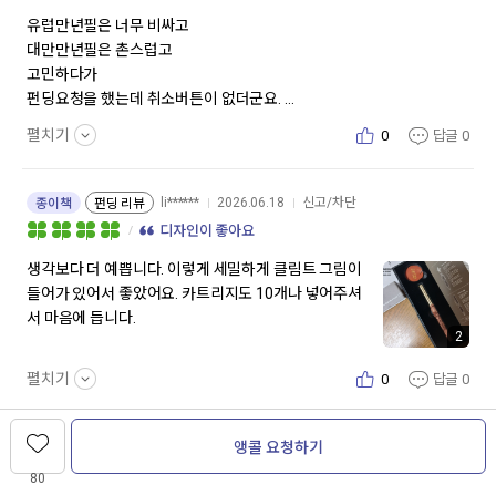
유럽만년필은 너무 비싸고
대만만년필은 촌스럽고
고민하다가
펀딩요청을 했는데 취소버튼이 없더군요.
찝찝한 마음에
펼치기
0
답글
0
그냥 받았는데
세상에나.
대박입니다. 견고하고 아름다워요.
li******
2026.06.18
신고/차단
종이책
펀딩 리뷰
펜촉도 독일산이라 해서그런지
디자인이 좋아요
부드럽고 매끈하게 써집니다.
앵콜요청 하고 갑니다.
생각보다 더 예쁩니다. 이렇게 세밀하게 클림트 그림이
아내가 꼭 사달라고 해서.
들어가 있어서 좋았어요. 카트리지도 10개나 넣어주셔
서 마음에 듭니다.
2
펼치기
0
답글
0
앵콜 요청하기
dk*******
2026.06.18
신고/차단
종이책
펀딩 리뷰
디자인이 좋아요
80