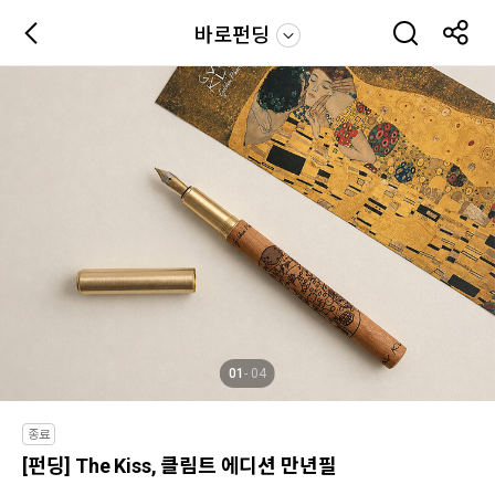
바로펀딩
01
04
종료
[펀딩] The Kiss, 클림트 에디션 만년필